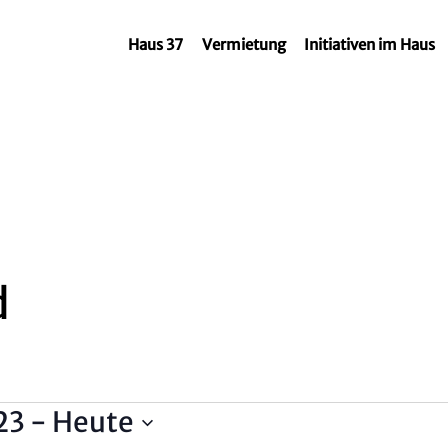
Haus 37
Vermietung
Initiativen im Haus
d
n
23
 - 
Heute