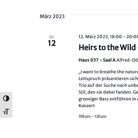
Datum
wählen.
März 2023
12. März 2023, 18:00
-
20:0
SO.
12
Heirs to the Wild
Haus 037 - Saal A
Alfred-Döb
„I want to breathe the natur
Leitspruch präsentieren sich
Trio auf der Suche nach unb
Stil, den sie dabei fanden. 
grooviger Bass entführen in
Umschalten auf hohe Kontraste
Konzert
Schrift vergrößern
10Euro – 12Euro