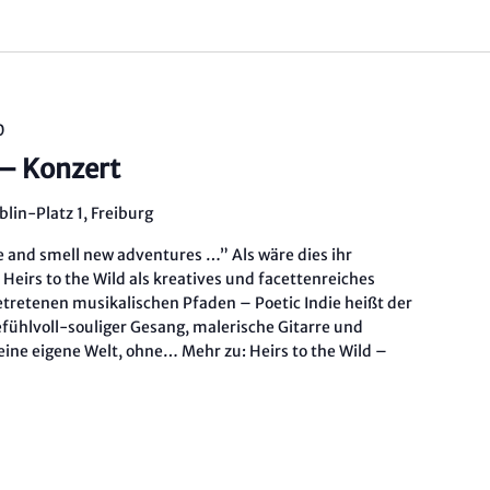
0
 – Konzert
lin-Platz 1, Freiburg
e and smell new adventures …” Als wäre dies ihr
 Heirs to the Wild als kreatives und facettenreiches
etretenen musikalischen Pfaden – Poetic Indie heißt der
Gefühlvoll-souliger Gesang, malerische Gitarre und
 eine eigene Welt, ohne…
Mehr zu:
Heirs to the Wild –